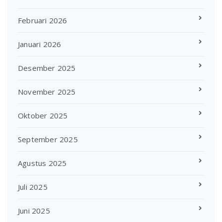
Februari 2026
Januari 2026
Desember 2025
November 2025
Oktober 2025
September 2025
Agustus 2025
Juli 2025
Juni 2025