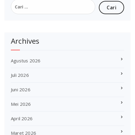
Cari
untuk:
Archives
Agustus 2026
Juli 2026
Juni 2026
Mei 2026
April 2026
Maret 2026