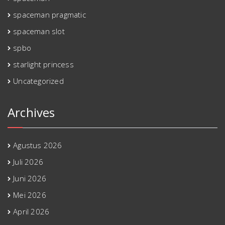
spaceman pragmatic
spaceman slot
spbo
starlight princess
Uncategorized
Archives
Agustus 2026
Juli 2026
Juni 2026
Mei 2026
April 2026