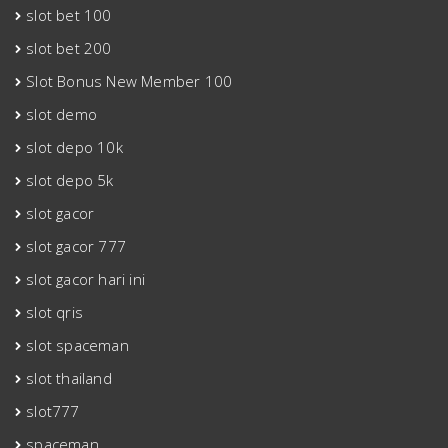
slot bet 100
slot bet 200
Slot Bonus New Member 100
slot demo
slot depo 10k
slot depo 5k
slot gacor
slot gacor 777
slot gacor hari ini
slot qris
slot spaceman
slot thailand
slot777
spaceman