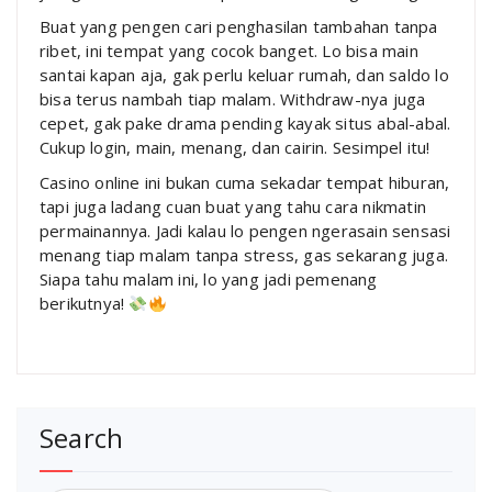
Buat yang pengen cari penghasilan tambahan tanpa
ribet, ini tempat yang cocok banget. Lo bisa main
santai kapan aja, gak perlu keluar rumah, dan saldo lo
bisa terus nambah tiap malam. Withdraw-nya juga
cepet, gak pake drama pending kayak situs abal-abal.
Cukup login, main, menang, dan cairin. Sesimpel itu!
Casino online ini bukan cuma sekadar tempat hiburan,
tapi juga ladang cuan buat yang tahu cara nikmatin
permainannya. Jadi kalau lo pengen ngerasain sensasi
menang tiap malam tanpa stress, gas sekarang juga.
Siapa tahu malam ini, lo yang jadi pemenang
berikutnya!
Search